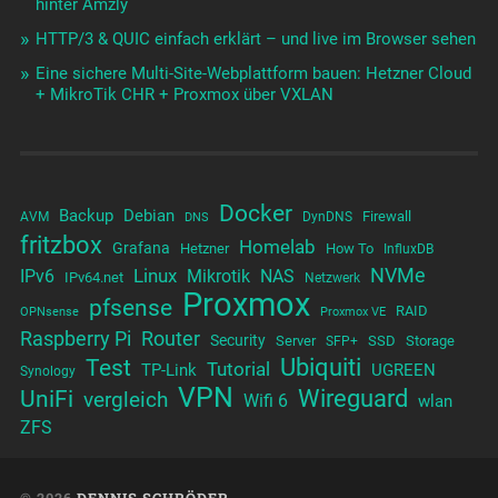
hinter Amzly
HTTP/3 & QUIC einfach erklärt – und live im Browser sehen
Eine sichere Multi-Site-Webplattform bauen: Hetzner Cloud
+ MikroTik CHR + Proxmox über VXLAN
Docker
Backup
Debian
Firewall
AVM
DynDNS
DNS
fritzbox
Homelab
Grafana
Hetzner
How To
InfluxDB
NVMe
Linux
NAS
IPv6
Mikrotik
IPv64.net
Netzwerk
Proxmox
pfsense
RAID
OPNsense
Proxmox VE
Raspberry Pi
Router
Security
Server
SSD
Storage
SFP+
Test
Ubiquiti
Tutorial
TP-Link
UGREEN
Synology
VPN
UniFi
Wireguard
vergleich
Wifi 6
wlan
ZFS