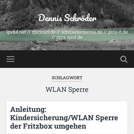
Dennis Schröder
ipv64.net // rpicloud.de // schroederdennis.de // prox-it.de
// prox-spot.de
SCHLAGWORT
WLAN Sperre
Anleitung:
Kindersicherung/WLAN Sperre
der Fritzbox umgehen