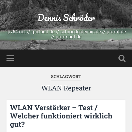
Dennis Schröder
ipv64.net // rpicloud.de // schroederdennis.de // prox-it.de
// prox-spot.de
SCHLAGWORT
WLAN Repeater
WLAN Verstärker – Test /
Welcher funktioniert wirklich
gut?