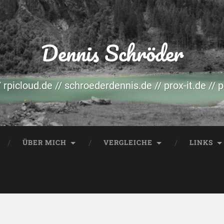
Dennis Schröder
/ rpicloud.de // schroederdennis.de // prox-it.de // 
ÜBER MICH
VERGLEICHE
LINKS