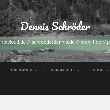
Dennis Schröder
/ rpicloud.de // schroederdennis.de // prox-it.de // 
ÜBER MICH
VERGLEICHE
LINKS