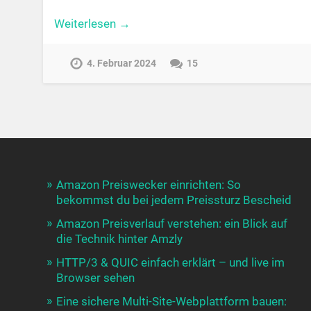
Weiterlesen →
4. Februar 2024
15
Amazon Preiswecker einrichten: So
bekommst du bei jedem Preissturz Bescheid
Amazon Preisverlauf verstehen: ein Blick auf
die Technik hinter Amzly
HTTP/3 & QUIC einfach erklärt – und live im
Browser sehen
Eine sichere Multi-Site-Webplattform bauen: