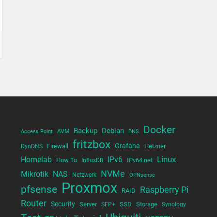
Docker
Backup
Debian
AVM
Access Point
DNS
fritzbox
Grafana
Firewall
Hetzner
DynDNS
Linux
Homelab
IPv6
How To
IPv64.net
InfluxDB
NVMe
Mikrotik
NAS
Netzwerk
OPNsense
Proxmox
pfsense
Raspberry Pi
RAID
Router
Security
Server
SSD
Storage
SFP+
Synology