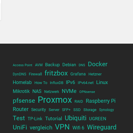
Docker
Backup
Debian
AVM
Access Point
DNS
fritzbox
Grafana
Firewall
Hetzner
DynDNS
Linux
Homelab
IPv6
How To
IPv64.net
InfluxDB
NVMe
Mikrotik
NAS
Netzwerk
OPNsense
Proxmox
pfsense
Raspberry Pi
RAID
Router
Security
Server
SSD
Storage
SFP+
Synology
Test
Ubiquiti
Tutorial
TP-Link
UGREEN
VPN
UniFi
Wireguard
vergleich
Wifi 6