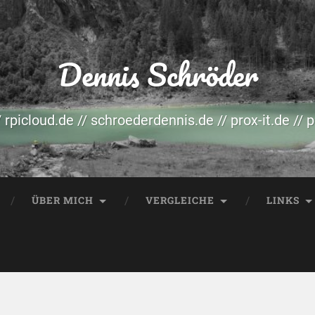
Dennis Schröder
/ rpicloud.de // schroederdennis.de // prox-it.de // 
ÜBER MICH
VERGLEICHE
LINKS