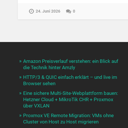
24. Juni 2026
0
Amazon Preisverlauf verstehen: ein Blick auf
die Technik hinter Amzly
HTTP/3 & QUIC einfach erklärt – und live im
Browser sehen
Eine sichere Multi-Site-Webplattform bauen:
Hetzner Cloud + MikroTik CHR + Proxmox
über VXLAN
Proxmox VE Remote Migration: VMs ohne
Cluster von Host zu Host migrieren