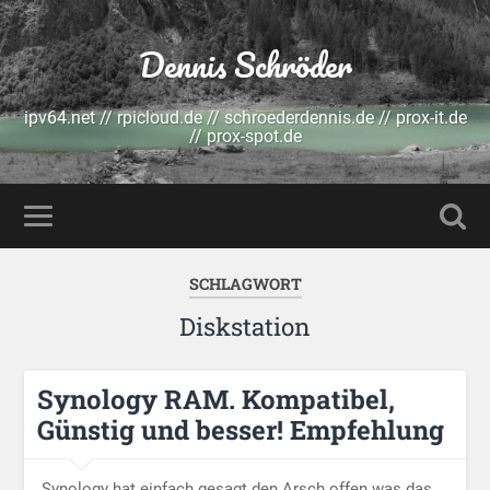
Dennis Schröder
ipv64.net // rpicloud.de // schroederdennis.de // prox-it.de
// prox-spot.de
SCHLAGWORT
Diskstation
Synology RAM. Kompatibel,
Günstig und besser! Empfehlung
Synology hat einfach gesagt den Arsch offen was das