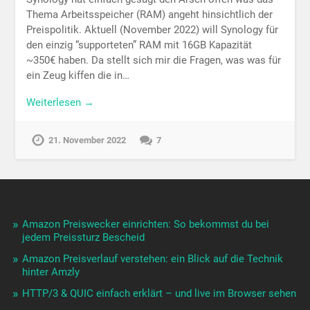
Thema Arbeitsspeicher (RAM) angeht hinsichtlich der
Preispolitik. Aktuell (November 2022) will Synology für
den einzig “supporteten” RAM mit 16GB Kapazität
~350€ haben. Da stellt sich mir die Fragen, was was für
ein Zeug kiffen die in…
Weiterlesen →
21. November 2022
7
Amazon Preiswecker einrichten: So bekommst du bei
jedem Preissturz Bescheid
Amazon Preisverlauf verstehen: ein Blick auf die Technik
hinter Amzly
HTTP/3 & QUIC einfach erklärt – und live im Browser sehen