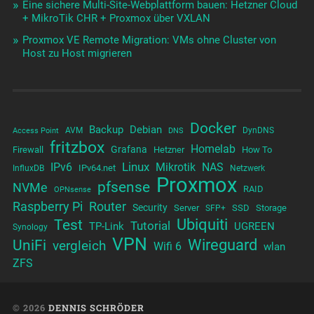
Eine sichere Multi-Site-Webplattform bauen: Hetzner Cloud
+ MikroTik CHR + Proxmox über VXLAN
Proxmox VE Remote Migration: VMs ohne Cluster von
Host zu Host migrieren
Docker
Backup
Debian
AVM
DynDNS
Access Point
DNS
fritzbox
Homelab
Grafana
Firewall
Hetzner
How To
Linux
IPv6
Mikrotik
NAS
IPv64.net
InfluxDB
Netzwerk
Proxmox
pfsense
NVMe
RAID
OPNsense
Raspberry Pi
Router
Security
Server
SSD
Storage
SFP+
Test
Ubiquiti
Tutorial
TP-Link
UGREEN
Synology
VPN
UniFi
Wireguard
vergleich
Wifi 6
wlan
ZFS
© 2026
DENNIS SCHRÖDER