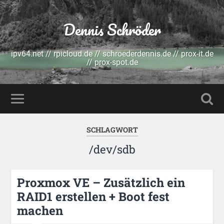
Dennis Schröder
ipv64.net // rpicloud.de // schroederdennis.de // prox-it.de
// prox-spot.de
SCHLAGWORT
/dev/sdb
Proxmox VE – Zusätzlich ein
RAID1 erstellen + Boot fest
machen