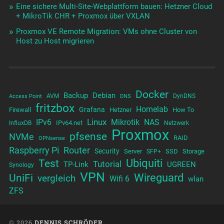
Eine sichere Multi-Site-Webplattform bauen: Hetzner Cloud
+ MikroTik CHR + Proxmox über VXLAN
Proxmox VE Remote Migration: VMs ohne Cluster von
Host zu Host migrieren
Docker
Backup
Debian
AVM
DynDNS
Access Point
DNS
fritzbox
Homelab
Grafana
Firewall
Hetzner
How To
Linux
IPv6
Mikrotik
NAS
IPv64.net
InfluxDB
Netzwerk
Proxmox
pfsense
NVMe
RAID
OPNsense
Raspberry Pi
Router
Security
Server
SSD
Storage
SFP+
Test
Ubiquiti
Tutorial
TP-Link
UGREEN
Synology
VPN
UniFi
Wireguard
vergleich
Wifi 6
wlan
ZFS
© 2026
DENNIS SCHRÖDER