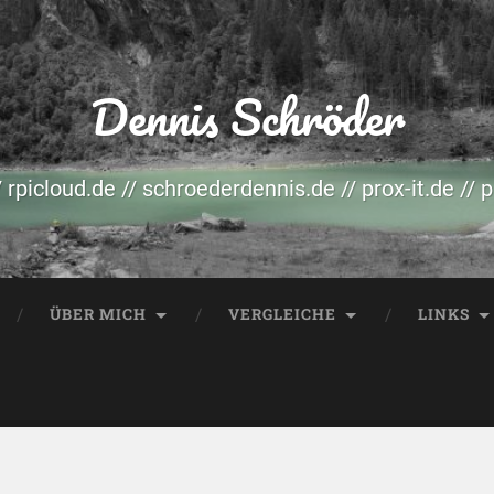
Dennis Schröder
/ rpicloud.de // schroederdennis.de // prox-it.de // 
ÜBER MICH
VERGLEICHE
LINKS