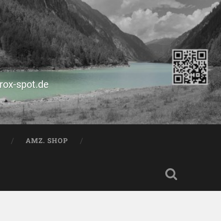
prox-spot.de
AMZ. SHOP