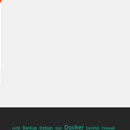
Docker
Backup
Debian
Firewall
AVM
DynDNS
DNS