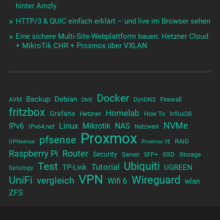
hinter Amzly
HTTP/3 & QUIC einfach erklärt – und live im Browser sehen
Eine sichere Multi-Site-Webplattform bauen: Hetzner Cloud
+ MikroTik CHR + Proxmox über VXLAN
Docker
Backup
Debian
Firewall
AVM
DynDNS
DNS
fritzbox
Homelab
Grafana
Hetzner
How To
InfluxDB
NVMe
Linux
NAS
IPv6
Mikrotik
IPv64.net
Netzwerk
Proxmox
pfsense
RAID
OPNsense
Proxmox VE
Raspberry Pi
Router
Security
Server
SSD
Storage
SFP+
Test
Ubiquiti
Tutorial
TP-Link
UGREEN
Synology
VPN
UniFi
Wireguard
vergleich
Wifi 6
wlan
ZFS