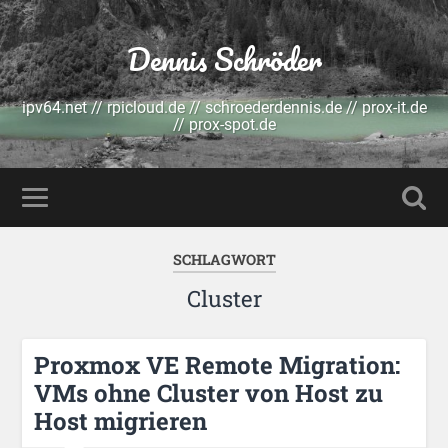
Dennis Schröder
ipv64.net // rpicloud.de // schroederdennis.de // prox-it.de
// prox-spot.de
SCHLAGWORT
Cluster
Proxmox VE Remote Migration:
VMs ohne Cluster von Host zu
Host migrieren