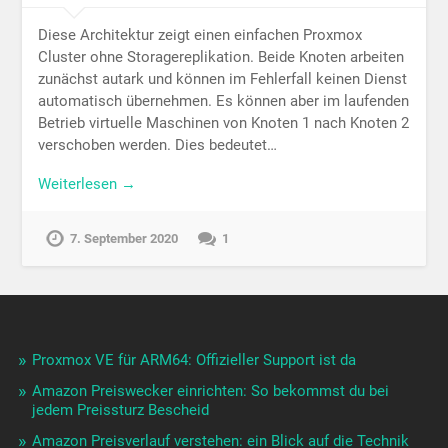
Diese Architektur zeigt einen einfachen Proxmox
Cluster ohne Storagereplikation. Beide Knoten arbeiten
zunächst autark und können im Fehlerfall keinen Dienst
automatisch übernehmen. Es können aber im laufenden
Betrieb virtuelle Maschinen von Knoten 1 nach Knoten 2
verschoben werden. Dies bedeutet…
Weiterlesen →
7. September 2020
1
Proxmox VE für ARM64: Offizieller Support ist da
Amazon Preiswecker einrichten: So bekommst du bei
jedem Preissturz Bescheid
Amazon Preisverlauf verstehen: ein Blick auf die Technik