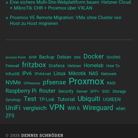
Eine sichere Multi-Site-Webplattform bauen: Hetzner Cloud
+ MikroTik CHR + Proxmox über VXLAN
Proxmox VE Remote Migration: VMs ohne Cluster von
Host zu Host migrieren
Docker
Backup
Debian
AVM
DynDNS
Access Point
DNS
fritzbox
Homelab
Grafana
Firewall
Hetzner
How To
Linux
IPv6
Mikrotik
NAS
IPv64.net
InfluxDB
Netzwerk
Proxmox
pfsense
NVMe
RAID
OPNsense
Raspberry Pi
Router
Security
Server
SSD
Storage
SFP+
Test
Ubiquiti
Tutorial
TP-Link
UGREEN
Synology
VPN
UniFi
Wireguard
vergleich
Wifi 6
wlan
ZFS
© 2026
DENNIS SCHRÖDER