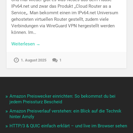
IPv64.net und zwar das Produkt „Cloud Router as a
Service„. Man bekommt einen im IPv64.net Universum
gehosteten virtuellen Router gestellt, zudem viele
Verbindungen via WireGuard VPN hergestellt werden
können. Im…
Weiterlesen →
1. August 2025
1
Amazon Preiswecker einrichten: So bekommst du bei
jedem Preissturz Bescheid
Amazon Preisverlauf verstehen: ein Blick auf die Technik
hinter Amzly
HTTP/3 & QUIC einfach erklärt – und live im Browser sehen