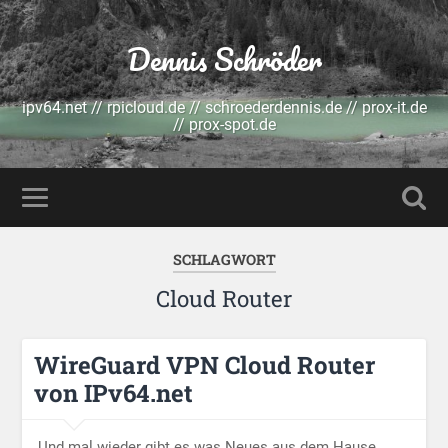
Dennis Schröder
ipv64.net // rpicloud.de // schroederdennis.de // prox-it.de
// prox-spot.de
SCHLAGWORT
Cloud Router
WireGuard VPN Cloud Router
von IPv64.net
Und mal wieder gibt es was Neues aus dem Hause