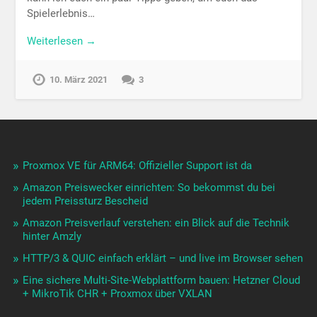
Spielerlebnis…
Weiterlesen →
10. März 2021
3
Proxmox VE für ARM64: Offizieller Support ist da
Amazon Preiswecker einrichten: So bekommst du bei
jedem Preissturz Bescheid
Amazon Preisverlauf verstehen: ein Blick auf die Technik
hinter Amzly
HTTP/3 & QUIC einfach erklärt – und live im Browser sehen
Eine sichere Multi-Site-Webplattform bauen: Hetzner Cloud
+ MikroTik CHR + Proxmox über VXLAN