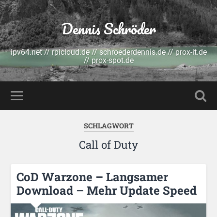
Dennis Schröder
ipv64.net // rpicloud.de // schroederdennis.de // prox-it.de
// prox-spot.de
SCHLAGWORT
Call of Duty
CoD Warzone – Langsamer
Download – Mehr Update Speed