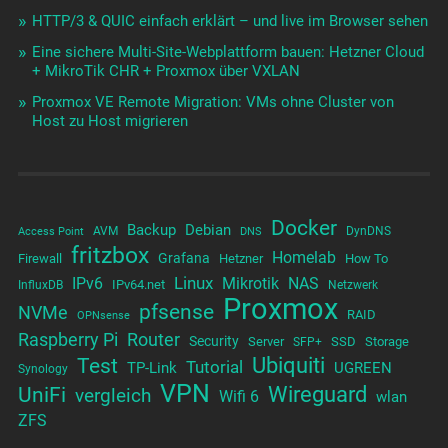
HTTP/3 & QUIC einfach erklärt – und live im Browser sehen
Eine sichere Multi-Site-Webplattform bauen: Hetzner Cloud
+ MikroTik CHR + Proxmox über VXLAN
Proxmox VE Remote Migration: VMs ohne Cluster von
Host zu Host migrieren
Docker
Backup
Debian
AVM
DynDNS
Access Point
DNS
fritzbox
Homelab
Grafana
Firewall
Hetzner
How To
Linux
IPv6
Mikrotik
NAS
IPv64.net
InfluxDB
Netzwerk
Proxmox
pfsense
NVMe
RAID
OPNsense
Raspberry Pi
Router
Security
Server
SSD
Storage
SFP+
Test
Ubiquiti
Tutorial
TP-Link
UGREEN
Synology
VPN
UniFi
Wireguard
vergleich
Wifi 6
wlan
ZFS