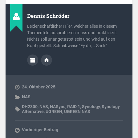
Dennis Schröder
Leidenschaftlicher IT'ler, welcher alles in diesem
Themenfeld ausprobieren muss und praktiziert.
Nichts soll unangetastet sein und wird auf den
Kopf gestellt. Schreibweise "Ey du, .. Sack"
24. Oktober 2025
NAS
DH2300
,
NAS
,
NASync
,
RAID 1
,
Synology
,
Synology
Alternative
,
UGREEN
,
UGREEN NAS
Vorheriger Beitrag