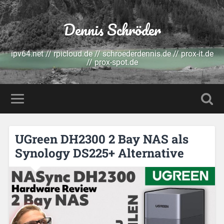
Dennis Schröder
ipv64.net // rpicloud.de // schroederdennis.de // prox-it.de
// prox-spot.de
UGreen DH2300 2 Bay NAS als
Synology DS225+ Alternative