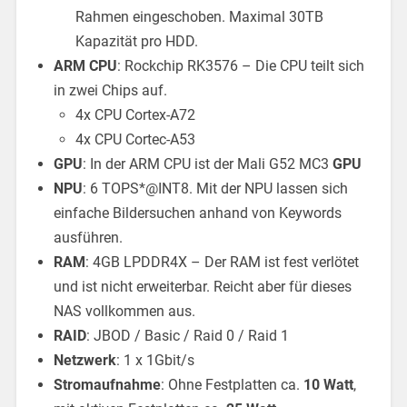
Rahmen eingeschoben. Maximal 30TB
Kapazität pro HDD.
ARM CPU
: Rockchip RK3576 – Die CPU teilt sich
in zwei Chips auf.
4x CPU Cortex-A72
4x CPU Cortec-A53
GPU
: In der ARM CPU ist der Mali G52 MC3
GPU
NPU
: 6 TOPS*@INT8. Mit der NPU lassen sich
einfache Bildersuchen anhand von Keywords
ausführen.
RAM
: 4GB LPDDR4X – Der RAM ist fest verlötet
und ist nicht erweiterbar. Reicht aber für dieses
NAS vollkommen aus.
RAID
: JBOD / Basic / Raid 0 / Raid 1
Netzwerk
: 1 x 1Gbit/s
Stromaufnahme
: Ohne Festplatten ca.
10 Watt
,