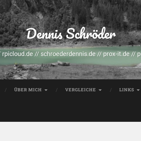
Dennis Schröder
/ rpicloud.de // schroederdennis.de // prox-it.de // 
ÜBER MICH
VERGLEICHE
LINKS