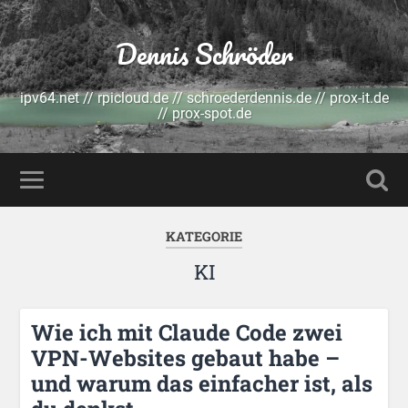
Dennis Schröder
ipv64.net // rpicloud.de // schroederdennis.de // prox-it.de
// prox-spot.de
KATEGORIE
KI
Wie ich mit Claude Code zwei
VPN-Websites gebaut habe –
und warum das einfacher ist, als