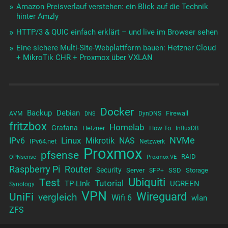
Amazon Preisverlauf verstehen: ein Blick auf die Technik
hinter Amzly
HTTP/3 & QUIC einfach erklärt – und live im Browser sehen
Eine sichere Multi-Site-Webplattform bauen: Hetzner Cloud
+ MikroTik CHR + Proxmox über VXLAN
Docker
Backup
Debian
Firewall
AVM
DynDNS
DNS
fritzbox
Homelab
Grafana
Hetzner
How To
InfluxDB
NVMe
Linux
NAS
IPv6
Mikrotik
IPv64.net
Netzwerk
Proxmox
pfsense
RAID
OPNsense
Proxmox VE
Raspberry Pi
Router
Security
Server
SSD
Storage
SFP+
Test
Ubiquiti
Tutorial
TP-Link
UGREEN
Synology
VPN
UniFi
Wireguard
vergleich
Wifi 6
wlan
ZFS