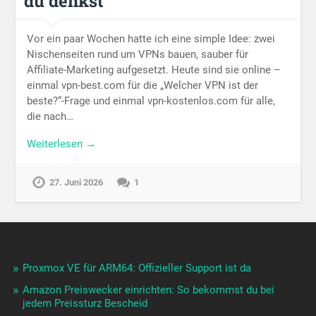
du denkst
Vor ein paar Wochen hatte ich eine simple Idee: zwei
Nischenseiten rund um VPNs bauen, sauber für
Affiliate-Marketing aufgesetzt. Heute sind sie online –
einmal vpn-best.com für die „Welcher VPN ist der
beste?“-Frage und einmal vpn-kostenlos.com für alle,
die nach…
Weiterlesen →
27. Juni 2026
1
Proxmox VE für ARM64: Offizieller Support ist da
Amazon Preiswecker einrichten: So bekommst du bei
jedem Preissturz Bescheid