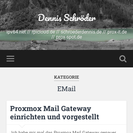
Dennis Schröder
ipv64.net // rpicloud.de // schroederdennis.de // prox-it.de
// prox-spot.de
KATEGORIE
EMail
Proxmox Mail Gateway
einrichten und vorgestellt
Ich habe mir mal das Proxmox Mail Gateway genauer