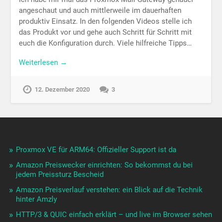
angeschaut und auch mittlerweile im dauerhaften
produktiv Einsatz. In den folgenden Videos stelle ich
das Produkt vor und gehe auch Schritt für Schritt mit
euch die Konfiguration durch. Viele hilfreiche Tipps…
Weiterlesen →
12. Dezember 2020
3
Proxmox VE für ARM64: Offizieller Support ist da
Amazon Preiswecker einrichten: So bekommst du bei
jedem Preissturz Bescheid
Amazon Preisverlauf verstehen: ein Blick auf die Technik
hinter Amzly
HTTP/3 & QUIC einfach erklärt – und live im Browser sehen