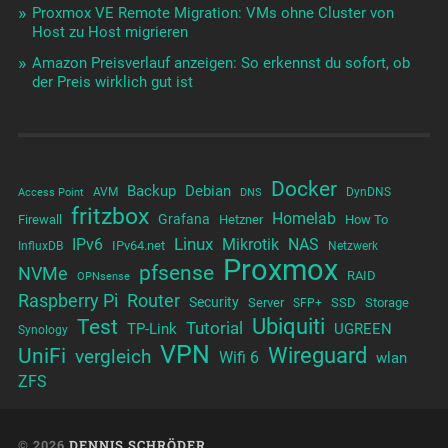
Proxmox VE Remote Migration: VMs ohne Cluster von
Host zu Host migrieren
Amazon Preisverlauf anzeigen: So erkennst du sofort, ob
der Preis wirklich gut ist
Docker
Backup
Debian
AVM
DynDNS
Access Point
DNS
fritzbox
Homelab
Grafana
Firewall
Hetzner
How To
Linux
IPv6
Mikrotik
NAS
IPv64.net
InfluxDB
Netzwerk
Proxmox
pfsense
NVMe
RAID
OPNsense
Raspberry Pi
Router
Security
Server
SSD
Storage
SFP+
Test
Ubiquiti
Tutorial
TP-Link
UGREEN
Synology
VPN
UniFi
Wireguard
vergleich
Wifi 6
wlan
ZFS
© 2026
DENNIS SCHRÖDER