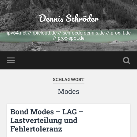
Dennis Schröder
ipv64.net // rpicloud.de // schroederdennis.de // prox-it.de
// prox-spot.de
SCHLAGWORT
Modes
Bond Modes – LAG –
Lastverteilung und
Fehlertoleranz