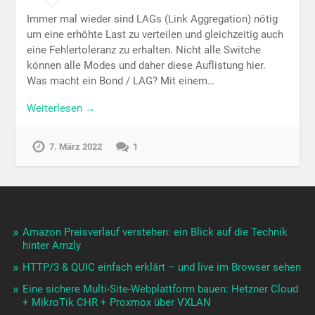
Immer mal wieder sind LAGs (Link Aggregation) nötig
um eine erhöhte Last zu verteilen und gleichzeitig auch
eine Fehlertoleranz zu erhalten. Nicht alle Switche
können alle Modes und daher diese Auflistung hier.
Was macht ein Bond / LAG? Mit einem…
Weiterlesen →
7. März 2022
1
Amazon Preisverlauf verstehen: ein Blick auf die Technik
hinter Amzly
HTTP/3 & QUIC einfach erklärt – und live im Browser sehen
Eine sichere Multi-Site-Webplattform bauen: Hetzner Cloud
+ MikroTik CHR + Proxmox über VXLAN