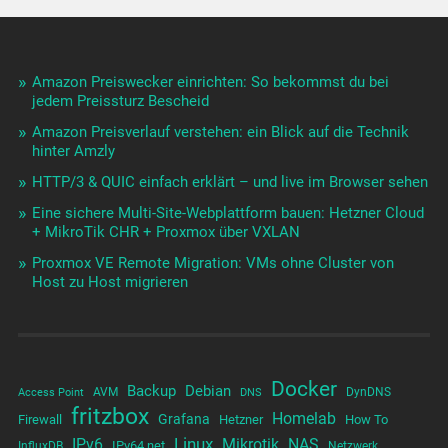
Amazon Preiswecker einrichten: So bekommst du bei
jedem Preissturz Bescheid
Amazon Preisverlauf verstehen: ein Blick auf die Technik
hinter Amzly
HTTP/3 & QUIC einfach erklärt – und live im Browser sehen
Eine sichere Multi-Site-Webplattform bauen: Hetzner Cloud
+ MikroTik CHR + Proxmox über VXLAN
Proxmox VE Remote Migration: VMs ohne Cluster von
Host zu Host migrieren
Docker
Backup
Debian
AVM
DynDNS
Access Point
DNS
fritzbox
Homelab
Grafana
Firewall
Hetzner
How To
Linux
IPv6
Mikrotik
NAS
IPv64.net
InfluxDB
Netzwerk