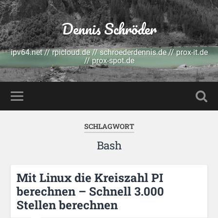
Dennis Schröder
ipv64.net // rpicloud.de // schroederdennis.de // prox-it.de
// prox-spot.de
SCHLAGWORT
Bash
Mit Linux die Kreiszahl PI
berechnen – Schnell 3.000
Stellen berechnen