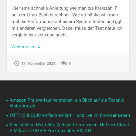
Hier eine schnelle Anleitung wie man die Kreiszahl PI
auf der Linux Bash berechnet. Wie so häufig will man
mal die Performance auf einem System testen und ggf.
mit anderen vergleichen. Dabei muss der Test natürlich
vergleichbar sein und auch…
Weiterlesen →
17. November 2021
8
Amazon Preisverlauf verstehen: ein Blick auf die Technik
hinter Amzly
HTTP/3 & QUIC einfach erklärt – und live im Browser sehen
Eine sichere Multi-Site-Webplattform bauen: Hetzner Cloud
+ MikroTik CHR + Proxmox über VXLAN