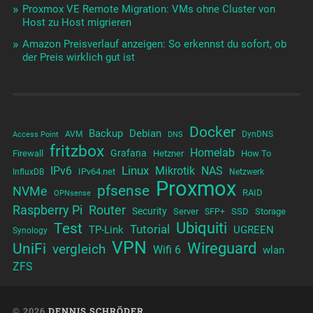
Proxmox VE Remote Migration: VMs ohne Cluster von
Host zu Host migrieren
Amazon Preisverlauf anzeigen: So erkennst du sofort, ob
der Preis wirklich gut ist
Docker
Backup
Debian
AVM
DynDNS
Access Point
DNS
fritzbox
Homelab
Grafana
Firewall
Hetzner
How To
Linux
IPv6
Mikrotik
NAS
IPv64.net
InfluxDB
Netzwerk
Proxmox
pfsense
NVMe
RAID
OPNsense
Raspberry Pi
Router
Security
Server
SSD
Storage
SFP+
Test
Ubiquiti
Tutorial
TP-Link
UGREEN
Synology
VPN
UniFi
Wireguard
vergleich
Wifi 6
wlan
ZFS
© 2026
DENNIS SCHRÖDER