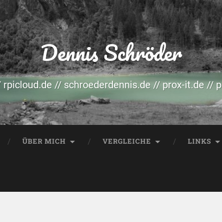
Dennis Schröder
/ rpicloud.de // schroederdennis.de // prox-it.de // 
ÜBER MICH
VERGLEICHE
LINKS