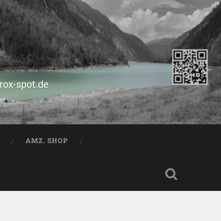
prox-spot.de
AMZ. SHOP