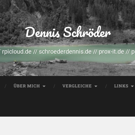
Dennis Schröder
/ rpicloud.de // schroederdennis.de // prox-it.de // 
ÜBER MICH
VERGLEICHE
LINKS