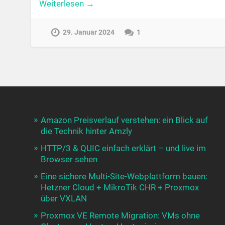
Weiterlesen →
29. Januar 2024
1
Amazon Preisverlauf verstehen: ein Blick auf
die Technik hinter Amzly
HTTP/3 & QUIC einfach erklärt – und live im
Browser sehen
Eine sichere Multi-Site-Webplattform bauen:
Hetzner Cloud + MikroTik CHR + Proxmox
über VXLAN
Proxmox VE Remote Migration: VMs ohne