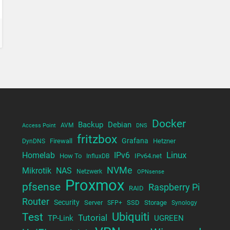
Docker
Backup
Debian
AVM
Access Point
DNS
fritzbox
Grafana
Firewall
Hetzner
DynDNS
Linux
Homelab
IPv6
How To
IPv64.net
InfluxDB
NVMe
Mikrotik
NAS
Netzwerk
OPNsense
Proxmox
pfsense
Raspberry Pi
RAID
Router
Security
Server
SSD
Storage
SFP+
Synology
Test
Ubiquiti
Tutorial
TP-Link
UGREEN