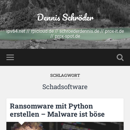
Dennis Schröder
ipv64.net // rpicloud.de // schroederdennis.de // prox-it.de
// prox-spot.de
SCHLAGWORT
Schadsoftware
Ransomware mit Python
erstellen – Malware ist böse