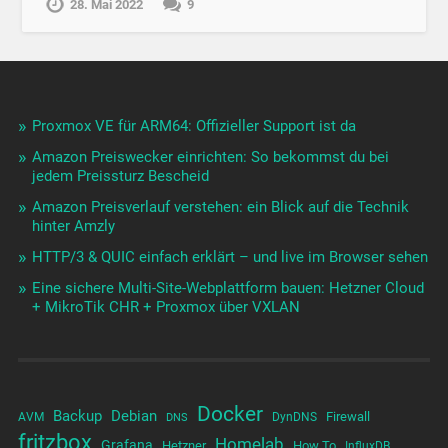
28. Mai 2022
9
Proxmox VE für ARM64: Offizieller Support ist da
Amazon Preiswecker einrichten: So bekommst du bei
jedem Preissturz Bescheid
Amazon Preisverlauf verstehen: ein Blick auf die Technik
hinter Amzly
HTTP/3 & QUIC einfach erklärt – und live im Browser sehen
Eine sichere Multi-Site-Webplattform bauen: Hetzner Cloud
+ MikroTik CHR + Proxmox über VXLAN
Docker
Backup
Debian
Firewall
AVM
DynDNS
DNS
fritzbox
Homelab
Grafana
Hetzner
How To
InfluxDB