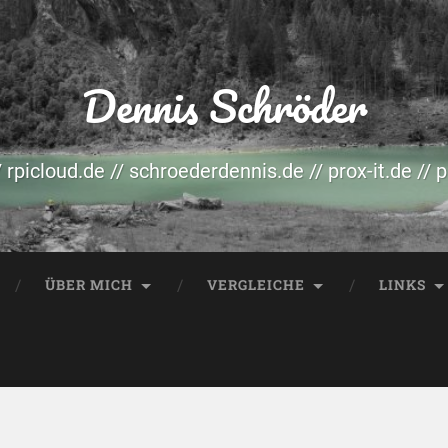
Dennis Schröder
/ rpicloud.de // schroederdennis.de // prox-it.de // 
ÜBER MICH
VERGLEICHE
LINKS