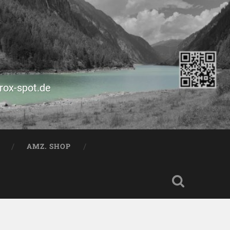
prox-spot.de
AMZ. SHOP