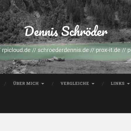
Dennis Schröder
/ rpicloud.de // schroederdennis.de // prox-it.de // 
ÜBER MICH
VERGLEICHE
LINKS