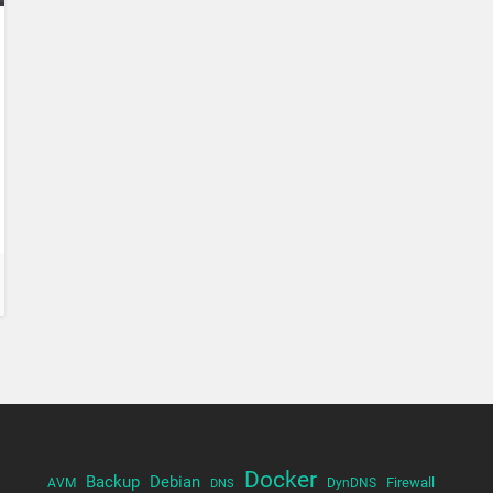
Docker
Backup
Debian
Firewall
AVM
DynDNS
DNS