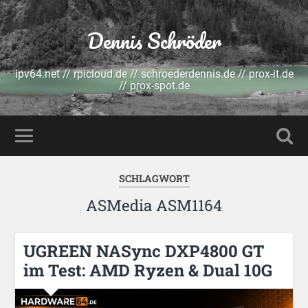
Dennis Schröder
ipv64.net // rpicloud.de // schroederdennis.de // prox-it.de
// prox-spot.de
SCHLAGWORT
ASMedia ASM1164
UGREEN NASync DXP4800 GT
im Test: AMD Ryzen & Dual 10G