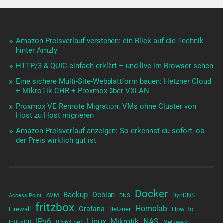
Amazon Preisverlauf verstehen: ein Blick auf die Technik
hinter Amzly
HTTP/3 & QUIC einfach erklärt – und live im Browser sehen
Eine sichere Multi-Site-Webplattform bauen: Hetzner Cloud
+ MikroTik CHR + Proxmox über VXLAN
Proxmox VE Remote Migration: VMs ohne Cluster von
Host zu Host migrieren
Amazon Preisverlauf anzeigen: So erkennst du sofort, ob
der Preis wirklich gut ist
Docker
Backup
Debian
AVM
DynDNS
Access Point
DNS
fritzbox
Homelab
Grafana
Firewall
Hetzner
How To
Linux
IPv6
Mikrotik
NAS
IPv64.net
InfluxDB
Netzwerk