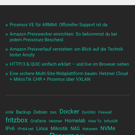
Proxmox VE für ARM64: Offizieller Support ist da
Amazon Preiswecker einrichten: So bekommst du bei
jedem Preissturz Bescheid
Amazon Preisverlauf verstehen: ein Blick auf die Technik
hinter Amzly
HTTP/3 & QUIC einfach erklärt – und live im Browser sehen
Eine sichere Multi-Site-Webplattform bauen: Hetzner Cloud
+ MikroTik CHR + Proxmox über VXLAN
Docker
Backup
Debian
Firewall
AVM
DynDNS
DNS
fritzbox
Homelab
Grafana
Hetzner
How To
InfluxDB
NVMe
Linux
NAS
IPv6
Mikrotik
IPv64.net
Netzwerk