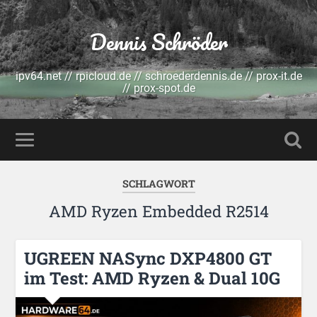
Dennis Schröder
ipv64.net // rpicloud.de // schroederdennis.de // prox-it.de
// prox-spot.de
SCHLAGWORT
AMD Ryzen Embedded R2514
UGREEN NASync DXP4800 GT
im Test: AMD Ryzen & Dual 10G