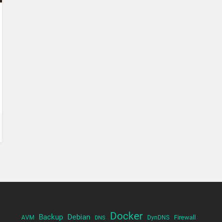
Docker
Backup
Debian
Firewall
AVM
DynDNS
DNS