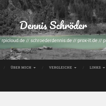
Dennis Schröder
/ rpicloud.de // schroederdennis.de // prox-it.de // 
ÜBER MICH
VERGLEICHE
LINKS