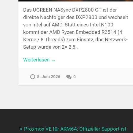
Das UGREEN NASync DXP2800 GT ist der
direkte Nachfolger des DXP2800 und wechselt
von Intel auf AMD. Statt eines Intel N100
kommt der AMD Ryzen Embedded R2514 (4
Kerne / 8 Threads) zum Einsatz, das Netzwerk-
Setup wurde von 2× 2,5…
Weiterlesen →
8. Juni 2026
0
Proxmox VE für ARM64: Offizieller Support ist