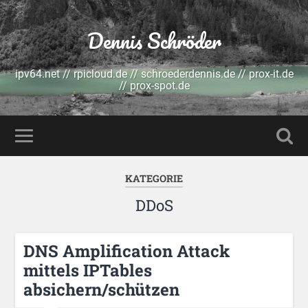
Dennis Schröder
ipv64.net // rpicloud.de // schroederdennis.de // prox-it.de
// prox-spot.de
KATEGORIE
DDoS
DNS Amplification Attack
mittels IPTables
absichern/schützen