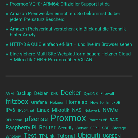
Proxmox VE für ARM64: Offizieller Support ist da
Amazon Preiswecker einrichten: So bekommst du bei
jedem Preissturz Bescheid
Amazon Preisverlauf verstehen: ein Blick auf die Technik
hinter Amzly
HTTP/3 & QUIC einfach erklärt – und live im Browser sehen
Eine sichere Multi-Site-Webplattform bauen: Hetzner Cloud
+ MikroTik CHR + Proxmox über VXLAN
Docker
Backup
Debian
Firewall
AVM
DynDNS
DNS
fritzbox
Homelab
Grafana
Hetzner
How To
InfluxDB
NVMe
Linux
NAS
IPv6
Mikrotik
IPv64.net
Netzwerk
Proxmox
pfsense
RAID
OPNsense
Proxmox VE
Raspberry Pi
Router
Security
Server
SSD
Storage
SFP+
Test
Ubiquiti
Tutorial
TP-Link
UGREEN
Synology